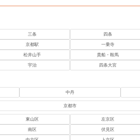
三条
四条
京都駅
一乗寺
松井山手
貴船・鞍馬
宇治
四条大宮
中丹
京都市
東山区
左京区
南区
伏見区
中京区
上京区