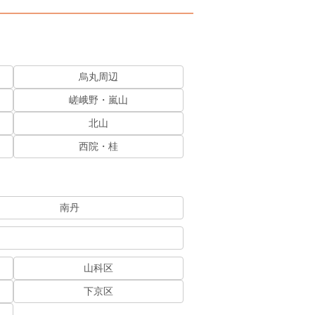
烏丸周辺
嵯峨野・嵐山
北山
西院・桂
南丹
山科区
下京区