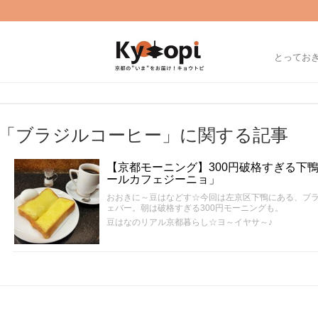
とってお
「ブラジルコーヒー」に関する記事
【京都モーニング】300円破格すぎる下
ールカフェジーニョ」
おおきに～豆はなどす☆今回は左京区下鴨にある、ブ
ェバー。朝は破格すぎる300円モーニングも。
豆はなのリアル京都暮らし☆ヨ～イヤサ～♪