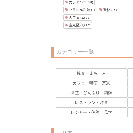
カフェバー
(20)
ブラジル料理
破格
(1)
(15)
カフェ
(1,688)
左京区
(1,630)
カテゴリー一覧
観光・まち・人
カフェ・喫茶・茶寮
食堂・どんぶり・麺類
レストラン・洋食
レジャー・体験・見学