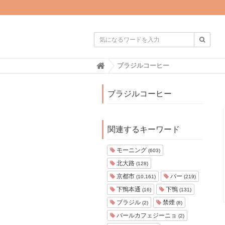

H
ブラジルコーヒー
o
m
e
ブラジルコーヒー
関連するキーワード
モーニング
(603)
北大路
(128)
京都市
バー
(10,161)
(219)
下鴨本通
下鴨
(16)
(131)
ブラジル
禁煙
(2)
(8)
バールカフェジーニョ
(2)