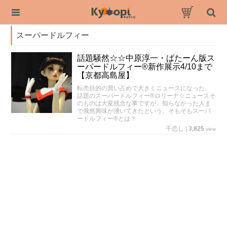
スーパードルフィー
話題騒然☆☆中原淳一・ぱたーん版ス
ーパードルフィー®️新作展示4/10まで
【京都高島屋】
転売目的の買い占めで大きくニュースになった、
話題のスーパードルフィー®️ロリーナ☆ニュースそ
のものは大変残念な事ですが、知らなかった人ま
で俄然興味が湧いてきたという、そもそもスーパ
ードルフィー®️とは？
千恋し
|
3,825
view