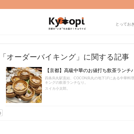
とってお
「オーダーバイキング」に関する記事
【京都】高級中華のお値打ち飲茶ランチバ
四条烏丸駅直結、COCON烏丸の地下1Fにある中華料
キングの飲茶ランチなり。
スイカ小太郎。
)