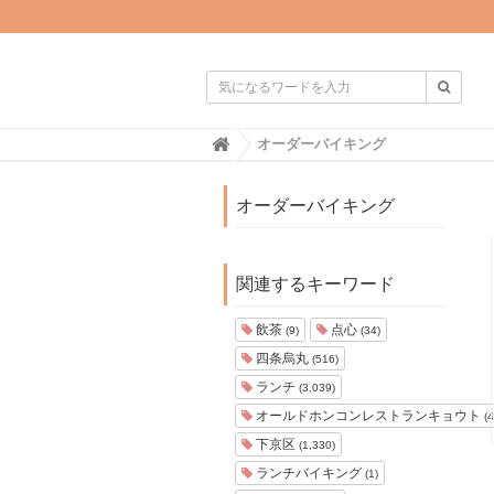

H
オーダーバイキング
o
m
e
オーダーバイキング
関連するキーワード
飲茶
点心
(9)
(34)
四条烏丸
(516)
ランチ
(3,039)
オールドホンコンレストランキョウト
(4
下京区
(1,330)
ランチバイキング
(1)