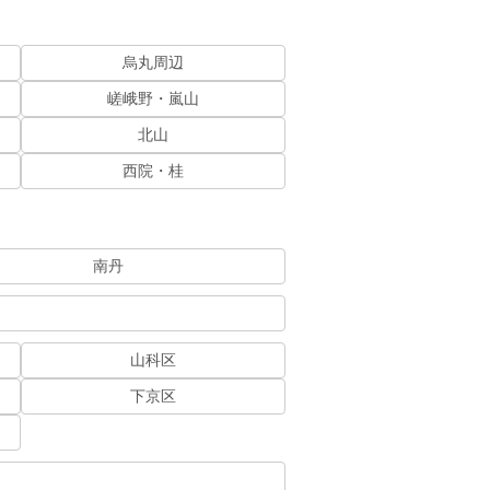
烏丸周辺
嵯峨野・嵐山
北山
西院・桂
南丹
山科区
下京区