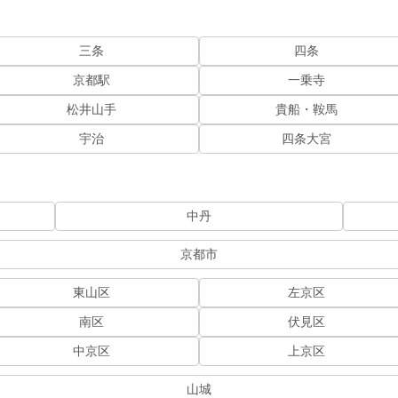
三条
四条
京都駅
一乗寺
松井山手
貴船・鞍馬
宇治
四条大宮
中丹
京都市
東山区
左京区
南区
伏見区
中京区
上京区
山城