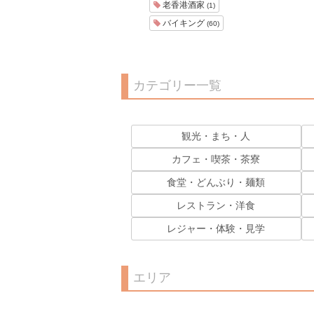
老香港酒家
(1)
バイキング
(60)
カテゴリー一覧
観光・まち・人
カフェ・喫茶・茶寮
食堂・どんぶり・麺類
レストラン・洋食
レジャー・体験・見学
エリア