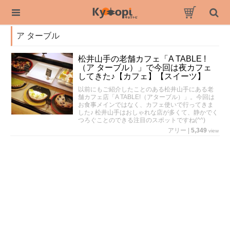
ア ターブル
松井山手の老舗カフェ「A TABLE !
（ア ターブル）」で今回は夜カフェ
してきた♪【カフェ】【スイーツ】
以前にもご紹介したことのある松井山手にある老
舗カフェ店「A TABLE!（アターブル）」。今回は
お食事メインではなく、カフェ使いで行ってきま
した♪ 松井山手はおしゃれな店が多くて、静かでく
つろぐことのできる注目のスポットですね(^^)
アリー
|
5,349
view