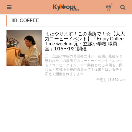
HIBI COFFEE
またやります！この場所で！☆【大人
気コーヒーイベント】「Enjoy Coffee
Time week in 元・立誠小学校 職員
室」1/15〜1/21開催
元・立誠小学校の再開発に伴い、前回が最後かと
思われたこの場所でのコーヒーイベント「エンジ
ョイコーヒータイム」☆５回目となる今回も、同
じ元・立誠小学校の職員室で！従来とはカタチを
変えて開催されますよ☆
千恋し
|
6,682
view