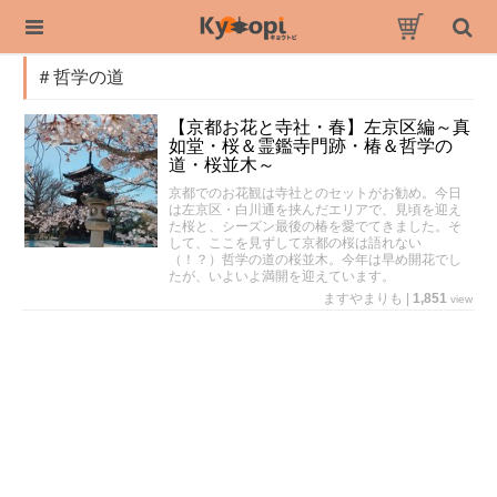
＃哲学の道
【京都お花と寺社・春】左京区編～真
如堂・桜＆霊鑑寺門跡・椿＆哲学の
道・桜並木～
京都でのお花観は寺社とのセットがお勧め。今日
は左京区・白川通を挟んだエリアで、見頃を迎え
た桜と、シーズン最後の椿を愛でてきました。そ
して、ここを見ずして京都の桜は語れない
（！？）哲学の道の桜並木。今年は早め開花でし
たが、いよいよ満開を迎えています。
ますやまりも
|
1,851
view