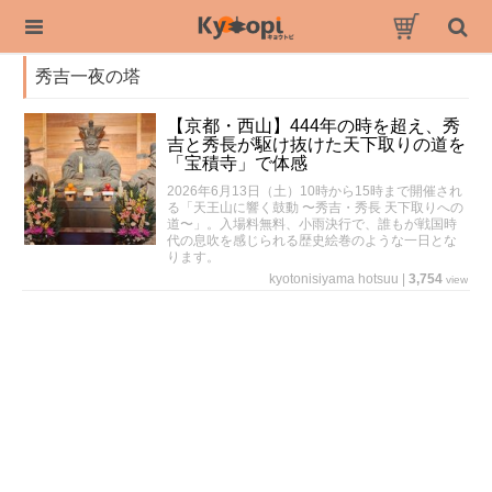
秀吉一夜の塔
【京都・西山】444年の時を超え、秀
吉と秀長が駆け抜けた天下取りの道を
「宝積寺」で体感
2026年6月13日（土）10時から15時まで開催され
る「天王山に響く鼓動 〜秀吉・秀長 天下取りへの
道〜」。入場料無料、小雨決行で、誰もが戦国時
代の息吹を感じられる歴史絵巻のような一日とな
ります。
kyotonisiyama hotsuu
|
3,754
view