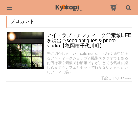
プロカント
アイ・ラブ・アンティーク♡素敵LIFE
を演出☆seed antiques & photo
studio【亀岡市千代川町】
先に紹介しました「cafe nouka」へ行く途中にあ
るアンティークショップ☆撮影スタジオでもある
お店は凄く素敵でお洒落ですが、とても気軽に楽
しめます☆カフェとセットで行かないともったい
ない！？（笑）
千恋し
|
5,137
view