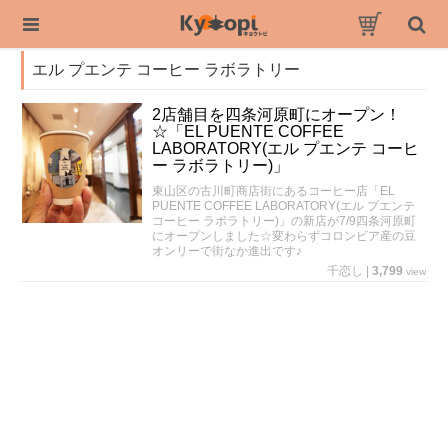
エル プエンテ コーヒー ラボラトリー
2店舗目を四条河原町にオープン！
☆「EL PUENTE COFFEE
LABORATORY(エル プエンテ コーヒ
ー ラボラトリー)」
東山区の古川町商店街にあるコーヒー店「EL
PUENTE COFFEE LABORATORY(エル プエンテ
コーヒー ラボラトリー)」の新店が7/9四条河原町
にオープンしました☆変わらずコロンビア産の豆
オンリーで街なか進出です♪
千恋し
|
3,799
view